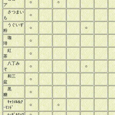
○
○
ア
さつまい
○
も
うぐいす
○
○
粉
珈
○
琲
紅
○
茶
八丁み
○
○
そ
和三
○
盆
黒
○
糖
ｷｬﾗﾒﾙ&ｱ
○
○
ｰﾓﾝﾄﾞ
ﾍｰｾﾞﾙﾅｯﾂ
○