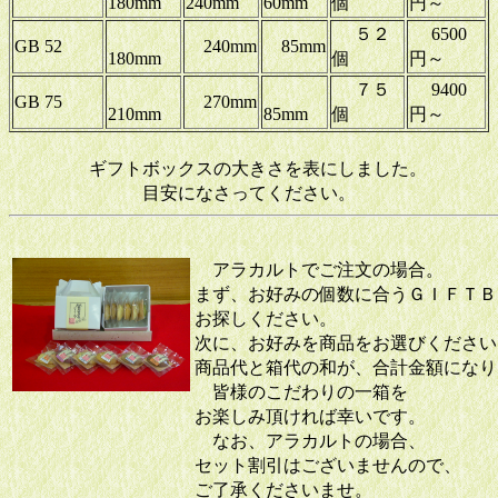
180mm
240mm
60mm
個
円～
５２
6500
GB 52
240mm
85mm
180mm
個
円～
７５
9400
GB 75
270mm
210mm
85mm
個
円～
ギフトボックスの大きさを表にしました。
目安になさってください。
アラカルトでご注文の場合。
まず、お好みの個数に合うＧＩＦＴＢ
お探しください。
次に、お好みを商品をお選びください
商品代と箱代の和が、合計金額になり
皆様のこだわりの一箱を
お楽しみ頂ければ幸いです。
なお、アラカルトの場合、
セット割引はございませんので、
ご了承くださいませ。