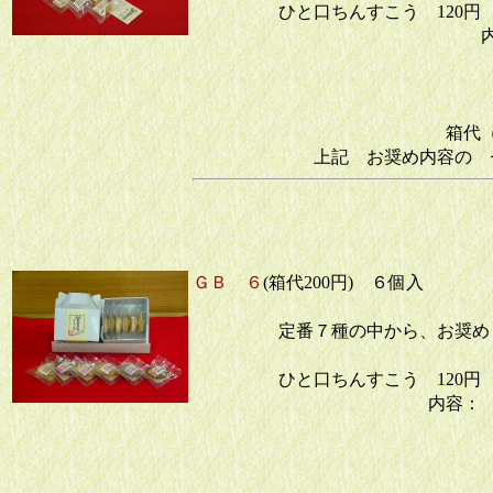
ひと口ちんすこう 120円 
紅芋
ココ
箱代（手提の
上記 お奨め内容の 
合計
ＧＢ ６
(箱代200円) ６個入
定番７種の中から、お奨め
ひと口ちんすこう 120円 
内容：
紅芋
塩
ココ