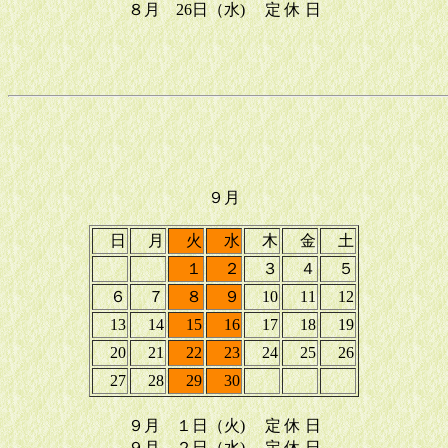
８月 26日（水) 定 休 日
９月
日
月
火
水
木
金
土
１
２
３
４
５
６
７
８
９
10
11
12
13
14
15
16
17
18
19
20
21
22
23
24
25
26
27
28
29
30
９月 １日（火) 定 休 日
９月 ２日（水) 定 休 日