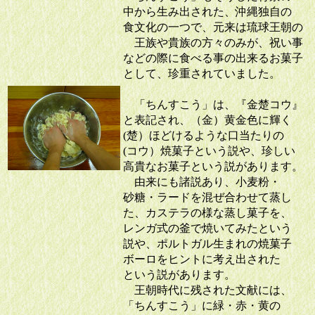
中から生み出された、沖縄独自の
食文化の一つで、元来は琉球王朝の
王族や貴族の方々のみが、祝い事
などの際に食べる事の出来るお菓子
として、珍重されていました。
「ちんすこう」は、『金楚コウ』
と表記され、（金）黄金色に輝く
(楚）ほどけるような口当たりの
(コウ）焼菓子という説や、珍しい
高貴なお菓子という説があります。
由来にも諸説あり、小麦粉・
砂糖・ラードを混ぜ合わせて蒸し
た、カステラの様な蒸し菓子を、
レンガ式の釜で焼いてみたという
説や、ポルトガル生まれの焼菓子
ボーロをヒントに考え出された
という説があります。
王朝時代に残された文献には、
「ちんすこう」に緑・赤・黄の