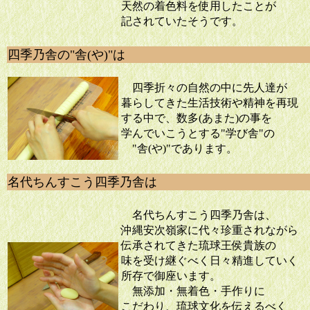
天然の着色料を使用したことが
記されていたそうです。
四季乃舎の"舎(や)"は
四季折々の自然の中に先人達が
暮らしてきた生活技術や精神を再現
する中で、数多(あまた)の事を
学んでいこうとする"学び舎"の
"舎(や)"であります。
名代ちんすこう四季乃舎は
名代ちんすこう四季乃舎は、
沖縄安次嶺家に代々珍重されながら
伝承されてきた琉球王侯貴族の
味を受け継ぐべく日々精進していく
所存で御座います。
無添加・無着色・手作りに
こだわり、琉球文化を伝えるべく