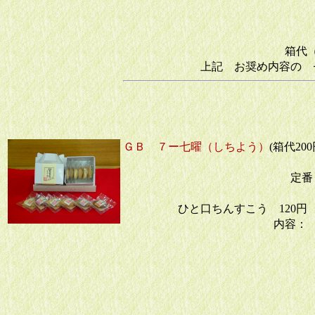
きな
うぐい
箱代（手提の
上記 お奨め内容の 
合計
ＧＢ ７ー七曜（しちよう）
(箱代2
定番
ひと口ちんすこう 120円 
内容：
紅芋
塩
ココ
きな
うぐい