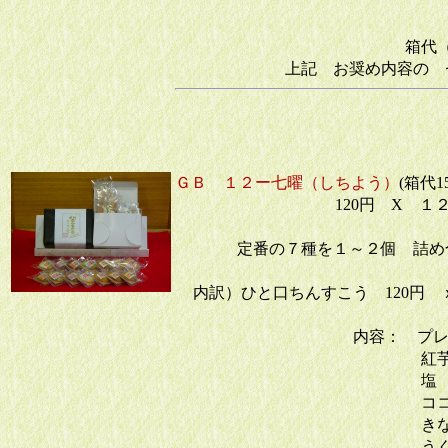
八丁
箱代（手提の
上記 お奨め内容の 
合計
ＧＢ １２ー七曜（しちよう）
(箱代1
120円 X １
定番の７種を１～２個 詰め
内訳）ひと口ちんすこう 120円 ｘ
内容： 
紅芋
塩 
ココア
きな粉
うぐいす