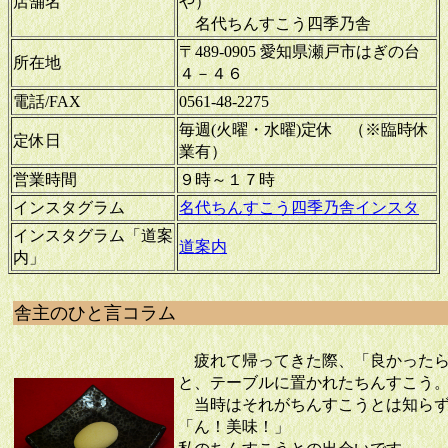
店舗名
や）
名代ちんすこう四季乃舎
〒489-0905 愛知県瀬戸市はぎの台
所在地
４－４６
電話/FAX
0561-48-2275
毎週(火曜・水曜)定休 （※臨時休
定休日
業有）
営業時間
９時～１７時
インスタグラム
名代ちんすこう四季乃舎インスタ
インスタグラム「道案
道案内
内」
舎主のひと言コラム
疲れて帰ってきた際、「良かったら
と、テーブルに置かれたちんすこう
当時はそれがちんすこうとは知らず
「ん！美味！」