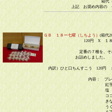
箱代（手提の
上記 お奨め内容の 
ＧＢ １８ー七曜（しちよう）
(箱代2
120円 X １
定番の７種を、そ
お詰め
内訳）ひと口ちんすこう 120円 ｘ
内容： 
紅芋
塩 
ココア
きな粉
うぐいす