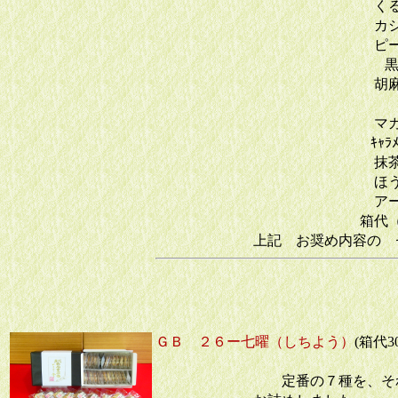
くるみ
カシュー
ピーカン
黒糖ピー
胡麻
マカダミ
ｷｬﾗﾒﾙ&ｱ
抹茶
ほうじ
アールグ
箱代（手提の
上記 お奨め内容の 
ＧＢ ２６ー七曜（しちよう）
(箱代
定番の７種を、そ