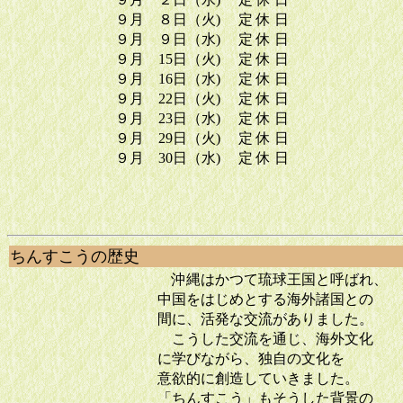
９月 ８日（火) 定 休 日
９月 ９日（水) 定 休 日
９月 15日（火) 定 休 日
９月 16日（水) 定 休 日
９月 22日（火) 定 休 日
９月 23日（水) 定 休 日
９月 29日（火) 定 休 日
９月 30日（水) 定 休 日
ちんすこうの歴史
沖縄はかつて琉球王国と呼ばれ、
中国をはじめとする海外諸国との
間に、活発な交流がありました。
こうした交流を通じ、海外文化
に学びながら、独自の文化を
意欲的に創造していきました。
「ちんすこう」もそうした背景の