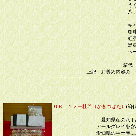
うぐいす
八丁み
キャラ
珈琲
紅茶
黒糖
ヘーゼル
箱代（手提の
上記 お奨め内容の 
ＧＢ １２ー杜若（かきつばた）
(箱
愛知県産の八丁
アールグレイを
愛知県の手土