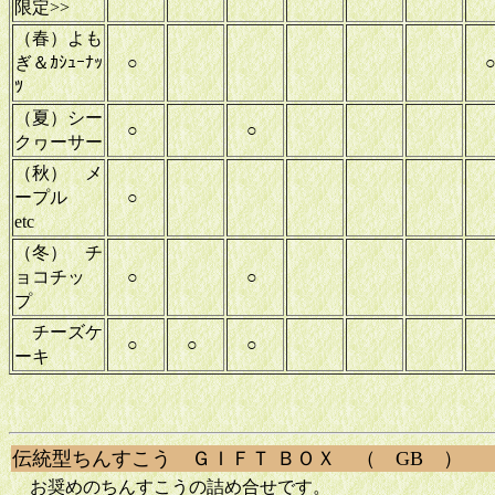
限定>>
（春）よも
ぎ＆ｶｼｭｰﾅｯ
○
ﾂ
（夏）シー
○
○
クヮーサー
（秋） メ
ープル
○
etc
（冬） チ
ョコチッ
○
○
プ
チーズケ
○
○
○
ーキ
伝統型ちんすこう ＧＩＦＴ ＢＯＸ （ GB ）
お奨めのちんすこうの詰め合せです。