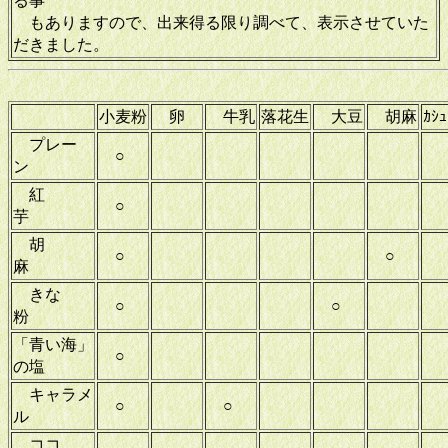
る事
もありますので、出来得る限り調べて、表示させていた
だきました。
小麦粉
卵
牛乳
落花生
大豆
胡麻
ｶｼｭ
プレー
○
ン
紅
○
芋
胡
○
○
麻
きな
○
○
粉
「青い海」
○
の塩
キャラメ
○
○
ル
ココ