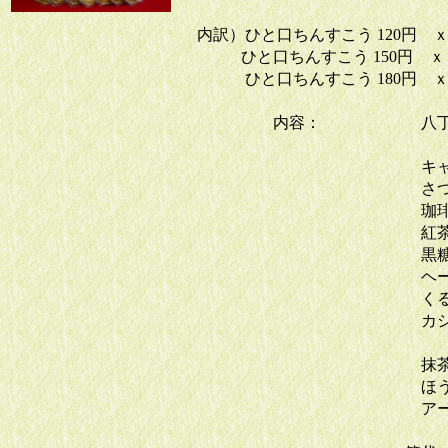
内訳）ひと口ちんすこう 120円 
ひと口ちんすこう 150円 ｘ 
ひと口ちんすこう 180円 
内容： 八丁
キャラメ
さつまい
珈琲
紅茶
黒糖
ヘーゼル
くるみ
カシュー
抹茶
ほ
ア