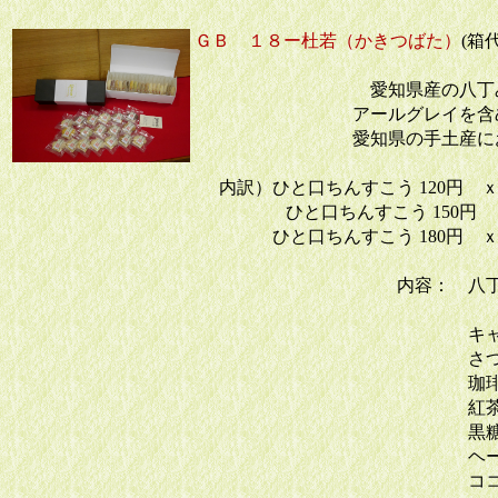
ＧＢ １８ー杜若（かきつばた）
(箱
愛知県産の八丁
アールグレイを
愛知県の手土
内訳）ひと口ちんすこう 120円 
ひと口ちんすこう 150円 
ひと口ちんすこう 180円 ｘ
内容： 
キャラメ
さつまい
珈琲
紅茶
黒糖
ヘーゼル
ココナッ