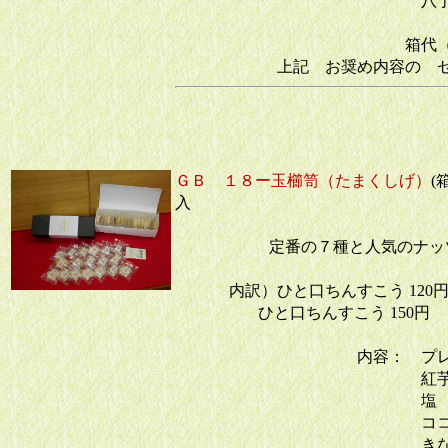
八丁み
箱代（手提の
上記 お奨め内容の 
ＧＢ １８ー玉櫛笥（たまくしげ）
(
入
定番の７種と人気のナッ
内訳）ひと口ちんすこう 120円
ひと口ちんすこう 150円 
内容： 
紅芋
塩 
ココア
きな粉