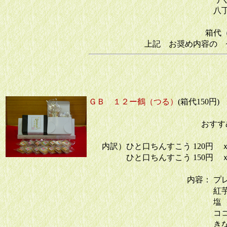
八丁み
箱代（手提の
上記 お奨め内容の 
ＧＢ １２ー鶴（つる）
(箱代150円
おすす
内訳）ひと口ちんすこう 120円 
ひと口ちんすこう 150円 ｘ
内容： 
紅芋
塩 
ココア
きな粉