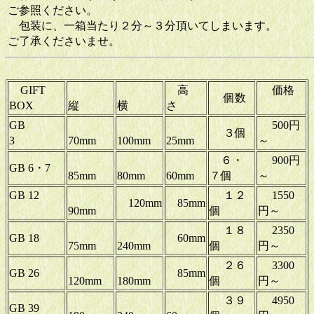
ご参照ください。
包装に、一箱当たり２分～３分頂いてしまいます。
ご了承くださいませ。
GIFT
高
価格
個数
BOX
縦
横
さ
GB
500円
３個
3
70mm
100mm
25mm
～
６・
900円
GB 6・7
85mm
80mm
60mm
７個
～
GB 12
１２
1550
120mm
85mm
90mm
個
円～
１８
2350
GB 18
60mm
75mm
240mm
個
円～
２６
3300
GB 26
85mm
120mm
180mm
個
円～
３９
4950
GB 39