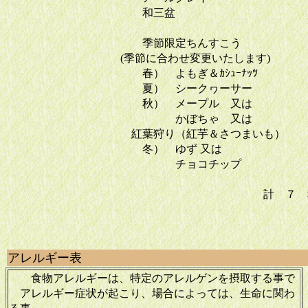
和三盆
季節限定ちんすこう
(季節に合わせ変更いたします)
春） よもぎ＆ｶｼｭｰﾅｯﾂ
夏） シークヮーサー
秋） メープル 又は
かぼちゃ 又は
紅葉狩り（紅芋＆さつまいも）
冬） ゆず 又は
チョコチップ
計 ７ 
日保：
アレルギー表
食物アレルギーは、特定のアレルゲンを摂取する事で
アレルギー症状が起こり、場合によっては、生命に関わ