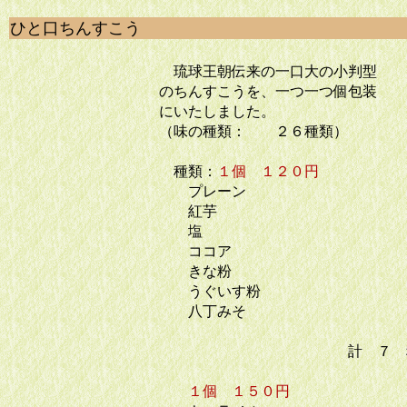
ひと口ちんすこう
琉球王朝伝来の一口大の小判型
のちんすこうを、一つ一つ個包装
にいたしました。
（味の種類： ２６種類）
種類：
１個 １２０円
プレーン
紅芋
塩
ココア
きな粉
うぐいす粉
八丁みそ
計 ７ 
１個 １５０円