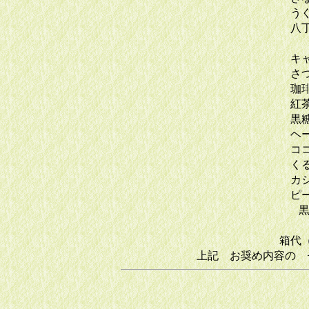
うぐいす
八丁み
キャラメ
さつまい
珈琲
紅茶
黒糖
ヘーゼル
ココナッ
くるみ
カシュー
ピーカン
黒糖ピー
箱代（手提の
上記 お奨め内容の 