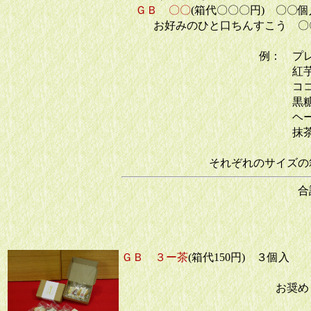
ＧＢ 〇〇
(箱代〇〇〇円) 〇〇
お好みのひと口ちんすこう 
＝ 商
例： プ
紅芋
ココア
黒糖
ヘーゼル
抹茶
それぞれのサイズの
合計 商品
とな
ＧＢ ３ー茶
(箱代150円) ３個入
お奨め