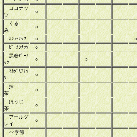
ココナッ
○
ツ
くる
○
み
ｶｼｭｰﾅｯﾂ
○
ﾋﾟｰｶﾝﾅｯﾂ
○
黒糖ﾋﾟｰﾅ
○
○
ｯﾂ
ﾏｶﾀﾞﾐｱﾅｯ
○
ﾂ
抹
○
茶
ほうじ
○
茶
アールグ
○
レイ
<<季節