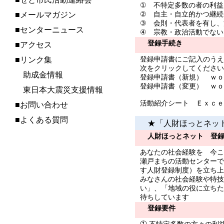
① 不特定多数の者の利益
② 自主・自立的かつ継続
■メールマガジン
③ 会則・代表者を有し、
■センターニュース
④ 宗教・政治活動でない
登録手続き
■アクセス
登録申請書にご記入のうえ
■リンク集
次をクリックしてください
助成金情報
登録申請書（新規）
ｗｏ
登録申請書（変更）
ｗｏ
東日本大震災支援情報
活動紹介シート
Ｅｘｃｅ
■お問い合わせ
■よくある質問
★「人財ほっとネッ
人財ほっとネット 登
あなたの社会経験を 今こ
瀬戸まちの活動センターで
す人財登録制度）を立ち上
みなさんの社会経験や特技
い」、「地域の役に立ちた
待ちしています
登録要件