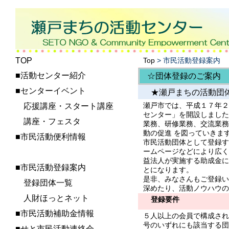
TOP
Top
> 市民活動登録案内
■活動センター紹介
☆団体登録のご案内
■センターイベント
★瀬戸まちの活動団
瀬戸市では、平成１７年２
応援講座・スタート講座
センター」を開設しました
講座・フェスタ
業務、研修業務、交流業務
動の促進 を図っていきま
■市民活動便利情報
市民活動団体として登録す
ームページなどにより広く
益法人が実施する助成金に
■市民活動登録案内
とになります。
是非、みなさんもご登録い
登録団体一覧
深めたり、活動ノウハウの
人財ほっとネット
登録要件
■市民活動補助金情報
５人以上の会員で構成され
号のいずれにも該当する団
■せと市民活動連絡会