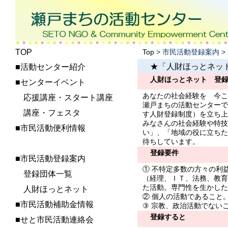
TOP
Top
> 市民活動登録案内 
★「人財ほっとネッ
■活動センター紹介
人財ほっとネット 登
■センターイベント
あなたの社会経験を 今こ
応援講座・スタート講座
瀬戸まちの活動センターで
講座・フェスタ
す人財登録制度）を立ち上
みなさんの社会経験や特技
■市民活動便利情報
い」、「地域の役に立ちた
待ちしています。
登録要件
■市民活動登録案内
① 不特定多数の方々の利
登録団体一覧
（経理、ＩＴ、法務、教育
た活動。専門性を生かした
人財ほっとネット
② 個人の活動であること
■市民活動補助金情報
③ 宗教、政治活動でない
登録すると
■せと市民活動連絡会