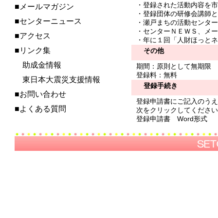
・登録された活動内容を市
■メールマガジン
・登録団体の研修会講師と
■センターニュース
・瀬戸まちの活動センター
・センターＮＥＷＳ、メー
■アクセス
・年に１回「人財ほっとネ
■リンク集
その他
助成金情報
期間：原則として無期限
登録料：無料
東日本大震災支援情報
登録手続き
■お問い合わせ
登録申請書にご記入のうえ
■よくある質問
次をクリックしてください
登録申請書
Word形式